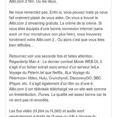
Alibi.com 2 film. Ou les deux.
Ne nous remerciez pas. Enfin si, vous pouvez mais ça nous 
fait vraiment plaisir de vous aider. On vous a trouvé le 
Alibi.com 2 streaming gratuits. La crème de la crème. Si 
vous êtes équipés d’une bonne connexion internet (sans 
avoir un truc monstrueux non plus hein), vous trouverez 
forcément votre Alibi.com 2 . Ou alors c’est que vous êtes 
bien difficiles…
Retournez voir une seconde fois et faites attention. 
RegarderIp Man 4 : Le dernier combat Movie WEB-DL Il 
s’agit d’un fichier extrait sans erreur d’un serveur telLe 
Voyage du Pèlerin,tel que Netflix, ALe Voyage du 
Pèlerinzon Video, Hulu, Crunchyroll, DiscoveryGO, BBC 
iPlayer, etc. Il s’agit également d’un film ou d’une é 
Alibi.com 2 ion télévisée téléchargé via un site web comme 
on lineistribution, iTunes. La qualité est assez bonne car ils 
ne sont pas ré-encodés.
Les flux vidéo (H.264 ou H.265) et audio sont 
généralement extraits de iTunes ou d’ALe Voyage du 