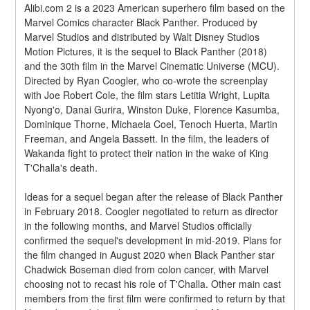
Alibi.com 2 is a 2023 American superhero film based on the 
Marvel Comics character Black Panther. Produced by 
Marvel Studios and distributed by Walt Disney Studios 
Motion Pictures, it is the sequel to Black Panther (2018) 
and the 30th film in the Marvel Cinematic Universe (MCU). 
Directed by Ryan Coogler, who co-wrote the screenplay 
with Joe Robert Cole, the film stars Letitia Wright, Lupita 
Nyong'o, Danai Gurira, Winston Duke, Florence Kasumba, 
Dominique Thorne, Michaela Coel, Tenoch Huerta, Martin 
Freeman, and Angela Bassett. In the film, the leaders of 
Wakanda fight to protect their nation in the wake of King 
T'Challa's death.
Ideas for a sequel began after the release of Black Panther 
in February 2018. Coogler negotiated to return as director 
in the following months, and Marvel Studios officially 
confirmed the sequel's development in mid-2019. Plans for 
the film changed in August 2020 when Black Panther star 
Chadwick Boseman died from colon cancer, with Marvel 
choosing not to recast his role of T'Challa. Other main cast 
members from the first film were confirmed to return by that 