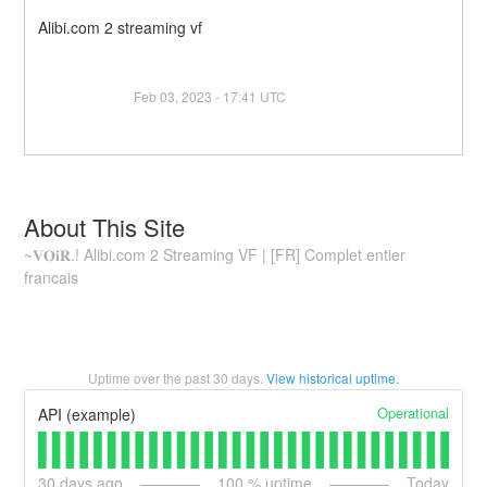
Alibi.com 2 streaming vf

Feb 
03
, 
2023
 - 
17:41
 UTC
About This Site
~𝐕𝐎𝐢𝐑.! Alibi.com 2 Streaming VF | [FR] Complet entier
francais
Uptime over the past
30
days.
View historical uptime.
Operational
API (example)
30
days ago
100
% uptime
Today