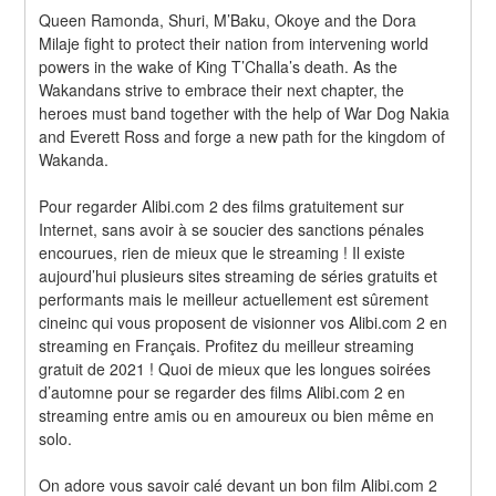
Queen Ramonda, Shuri, M’Baku, Okoye and the Dora 
Milaje fight to protect their nation from intervening world 
powers in the wake of King T’Challa’s death. As the 
Wakandans strive to embrace their next chapter, the 
heroes must band together with the help of War Dog Nakia 
and Everett Ross and forge a new path for the kingdom of 
Wakanda.
Pour regarder Alibi.com 2 des films gratuitement sur 
Internet, sans avoir à se soucier des sanctions pénales 
encourues, rien de mieux que le streaming ! Il existe 
aujourd’hui plusieurs sites streaming de séries gratuits et 
performants mais le meilleur actuellement est sûrement 
cineinc qui vous proposent de visionner vos Alibi.com 2 en 
streaming en Français. Profitez du meilleur streaming 
gratuit de 2021 ! Quoi de mieux que les longues soirées 
d’automne pour se regarder des films Alibi.com 2 en 
streaming entre amis ou en amoureux ou bien même en 
solo.
On adore vous savoir calé devant un bon film Alibi.com 2 